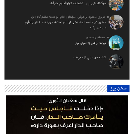
سوگ‌نامه‌ای برای کتابخانه انوارالعلوم خیرآباد
مولوی محمود براهوئی، دارالعلوم امام ابوحنیفه عظیم‌آباد زابل
حضور در جلسه هم‌اندیشی اولیا و اساتید حوزه علمیه انوارالعلوم
تایباد خیرآباد
مصطفی احمدی
نبوت، راهی به سوی نور
گناه دهم: نهی از معروف
سخن روز