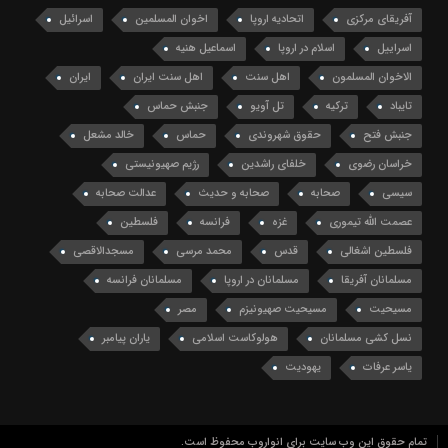
آفریقای مرکزی
اتحادیه اروپا
اخوان المسلمین
اسرائیل
اسراییل
اسلام در اروپا
اسماعیل هنیه
الاخوان المسلمون
اهل سنت
اهل سنت ایران
ایران
تایباد
ترکیه
تل آویو
جنبش حماس
جنبش فتح
حقوق شهروندی
حماس
خالد مشعل
خراسان رضوی
خلفای راشدین
رژیم صهیونیستی
سیسی
صحابه
صحابه و حدیث
عدالت صحابه
عصمت الله تیموری
غزه
فرانسه
فلسطین
فلسطین اشغالی
قدس
محمد مرسی
مسجدالاقصی
مسلمانان آفریقا
مسلمانان در اروپا
مسلمانان فرانسه
مسیحیت
مسیحیت صهیونیزم
مصر
نسل کشی مسلمانان
هولوکاست اسلامی
یاران پیامبر
یاسر عرفات
یهودیت
تمام حقوق این وب سایت برای انواروب محفوظ است.