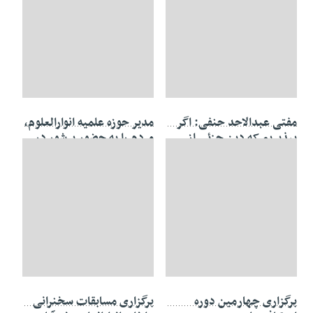
۱۷ شهریور ۱۳۹۹
۰۸ خرداد ۱۳۹۸
مفتی عبدالاحد حنفی: اگر
مدیر حوزه علمیه انوارالعلوم،
بپذیریم که دین جزئی از
مردم را به حضور پرشور در
زندگی است، باید برای آن
راهپیمایی روز قدس فرا
هزینه کنیم تا دین حفظ شود
خواند
۰۵ خرداد ۱۳۹۸
۰۴ اردیبهشت ۱۳۹۸
برگزاری چهارمین دوره
برگزاری مسابقات سخنرانی