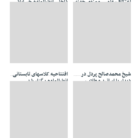
اعتکاف علمی ـ معنوی حوزه
داخلی انوارالعلوم خیرآباد
علمیه انوارالعلوم خیرآباد
۱۰ مهر ۱۳۹۷
۲۳ تیر ۱۳۹۷
شیخ محمدصالح‌ پردل در
افتتاحيه کلاسهای تابستانی
دیدار با اساتید و طلاب
انوارالعلوم برگزار شد
انوارالعلوم خیرآباد: رحمت و
محبت را از هیچ کس دریغ
نکنید