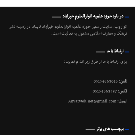
در باره حوزه علمیه انوارالعلوم خیراباد
انواروب، سایت رسمی حوزه علمیه انوارالعلوم خیرآبادِ تایباد در زمینه نشر
فرهنگ و معارف اسلامی مشغول به فعالیت است.
ارتباط با ما
برای ارتباط با ما از طرق زیر اقدام نمایید:
تلفن:
05154663016
فکس:
05154663437
ایمیل:
Anvarweb.net@gmail.com
برچسب های برتر