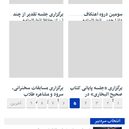
۱۶ خرداد ۱۳۹۷
۱۵ اردیبهشت ۱۳۹۷
سومین دروه اعتکاف
برگزاری جلسه تقدیر از چند
دانشجویی انوارالعلوم
تن از حفاظ انوارالعلوم
خیرآباد برگزار شد
۱۲ اردیبهشت ۱۳۹۷
۲۹ فروردین ۱۳۹۷
برگزاری «جلسه پایانی کتاب
برگزاری مسابقات سخنرانی،
صحیح البخاری» در
سرود و مشاعره طلاب
انوارالعلوم
انوارالعلوم خیرآباد
1
2
3
4
5
6
7
8
9
آخرین
انتخاب سردبیر