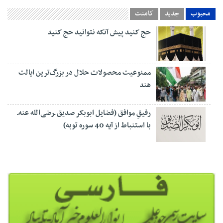
محبوب
جدید
کامنت
حج کنيد پيش آنکه نتوانيد حج کنيد
ممنوعیت محصولات حلال در بزرگ‌ترین ایالت
هند
رفیقِ موافق (فضایل ابوبکر صدیق ـ‌رضی‌الله عنه‌ـ
با استنباط از آیه 40 سوره توبه)