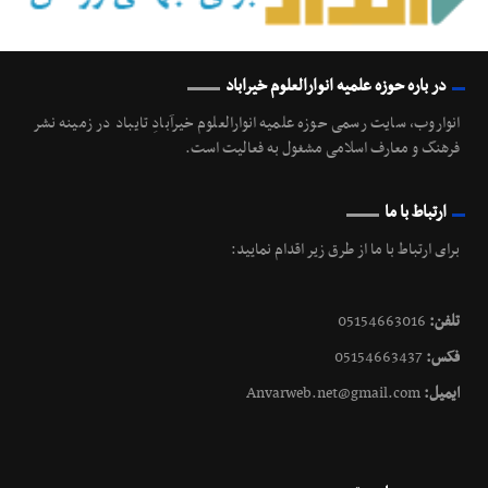
در باره حوزه علمیه انوارالعلوم خیراباد
انواروب، سایت رسمی حوزه علمیه انوارالعلوم خیرآبادِ تایباد در زمینه نشر
فرهنگ و معارف اسلامی مشغول به فعالیت است.
ارتباط با ما
برای ارتباط با ما از طرق زیر اقدام نمایید:
تلفن:
05154663016
فکس:
05154663437
ایمیل:
Anvarweb.net@gmail.com