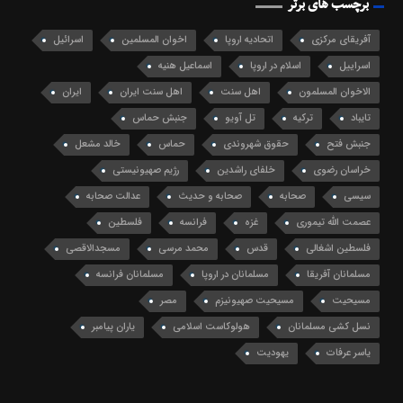
برچسب های برتر
آفریقای مرکزی
اتحادیه اروپا
اخوان المسلمین
اسرائیل
اسراییل
اسلام در اروپا
اسماعیل هنیه
الاخوان المسلمون
اهل سنت
اهل سنت ایران
ایران
تایباد
ترکیه
تل آویو
جنبش حماس
جنبش فتح
حقوق شهروندی
حماس
خالد مشعل
خراسان رضوی
خلفای راشدین
رژیم صهیونیستی
سیسی
صحابه
صحابه و حدیث
عدالت صحابه
عصمت الله تیموری
غزه
فرانسه
فلسطین
فلسطین اشغالی
قدس
محمد مرسی
مسجدالاقصی
مسلمانان آفریقا
مسلمانان در اروپا
مسلمانان فرانسه
مسیحیت
مسیحیت صهیونیزم
مصر
نسل کشی مسلمانان
هولوکاست اسلامی
یاران پیامبر
یاسر عرفات
یهودیت