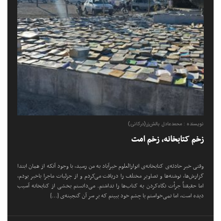
نویسنده : محمدعادل بالش‌زر(درکانی)
زخم کتابخانه، زخم امت
وقتی خبر حادثه‌ی کتابخانه‌ی انوارالعلوم خیرآباد به من رسید، با وجود آنکه از همان ابتدا
گزارش‌ها، نوشته‌ها و تصاویر مختلف را دریافت می‌کردم و از جزئیات ماجرا باخبر بودم،
اما حقیقتاً جرأت نگاه‌کردن به کتاب‌ها را نداشتم. می‌دانستم بخشی از کتابخانه آسیب
دیده است، اما نمی‌خواستم با چشم خود ببینم که بر سر آن گنجینه‌ی […]