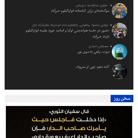
مولوی عبدالوحید درویشی
سوگ‌نامه‌ای برای کتابخانه انوارالعلوم خیرآباد
مولوی محمود براهوئی، دارالعلوم امام ابوحنیفه عظیم‌آباد زابل
حضور در جلسه هم‌اندیشی اولیا و اساتید حوزه علمیه انوارالعلوم
تایباد خیرآباد
مصطفی احمدی
نبوت، راهی به سوی نور
گناه دهم: نهی از معروف
سخن روز