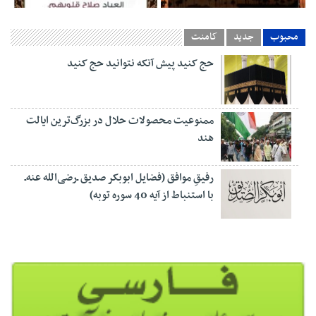
محبوب
جدید
کامنت
حج کنيد پيش آنکه نتوانيد حج کنيد
ممنوعیت محصولات حلال در بزرگ‌ترین ایالت
هند
رفیقِ موافق (فضایل ابوبکر صدیق ـ‌رضی‌الله عنه‌ـ
با استنباط از آیه 40 سوره توبه)