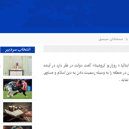
ا : مسلمانان سیسیل
انتخاب سردبیر
ع
تالیا « روزاریو کروشیتا» گفت دولت در نظر دارد در آینده
ا
ن در منطقه را به وسیله رسمیت دادن به دین اسلام و مساوی
نماید .
ک
چ
و