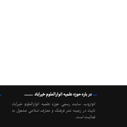
در باره حوزه علمیه انوارالعلوم خیراباد
انواروب، سایت رسمی حوزه علمیه انوارالعلوم خیرآبادِ
تایباد در زمینه نشر فرهنگ و معارف اسلامی مشغول به
فعالیت است.