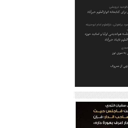
الوحید درویشی
برای کتابخانه انوارالعلوم خیرآباد
 براهوئی، دارالعلوم امام ابوحنیفه
سه هم‌اندیشی اولیا و اساتید حوزه
لعلوم تایباد خیرآباد
مدی
 به سوی نور
نهی از معروف