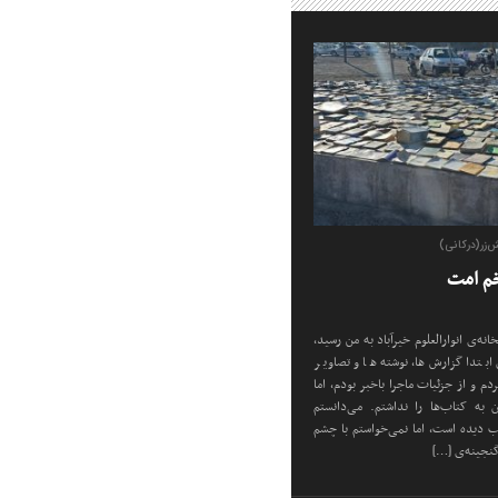
‌زر(درکانی)
خم امت
نه‌ی انوارالعلوم خیرآباد به من رسید،
ابتدا گزارش‌ها، نوشته‌ها و تصاویر
م و از جزئیات ماجرا باخبر بودم، اما
ن به کتاب‌ها را نداشتم. می‌دانستم
ب دیده است، اما نمی‌خواستم با چشم
گنجینه‌ی […]