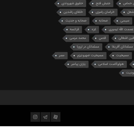
 حماس
جنبش فتح
حقوق شهروندی
مشعل
خراسان رضوی
خلفای راشدین
سیسی
صحابه
صحابه و حدیث
عصمت الله تیموری
غزه
فرانسه
ین اشغالی
قدس
محمد مرسی
مسلمانان آفریقا
مسلمانان در اروپا
مسیحیت
مسیحیت صهیونیزم
مصر
هولوکاست اسلامی
یاران پیامبر
ودیت