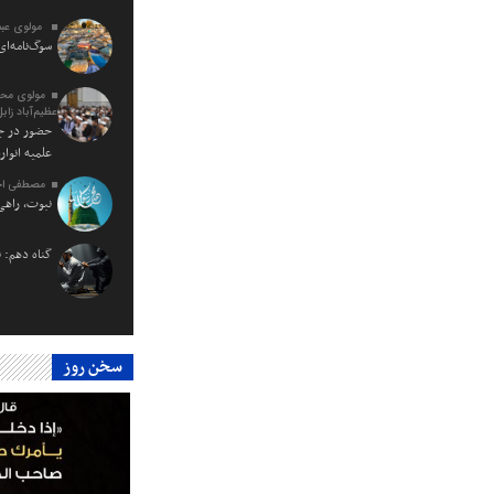
مولوی عبد
سوگ‌نامه‌ای 
مولوی محمود
عظیم‌آباد زابل
حضور در جل
علمیه انوارا
مصطفی اح
نبوت، راهی
گناه دهم: 
سخن روز