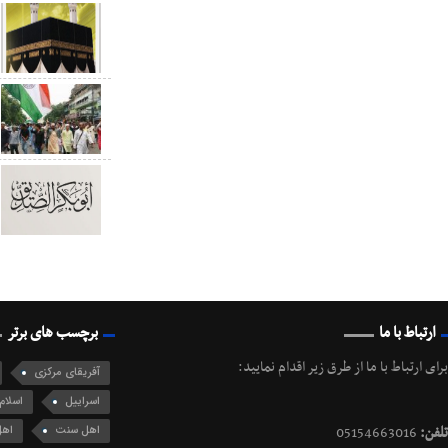
ارتباط با ما
برچسب های برتر
برای ارتباط با ما از طرق زیر اقدام نمایید:
آفریقای مرکزی
اسراییل
اسلام 
تلفن:
05154663016
اهل سنت
اهل