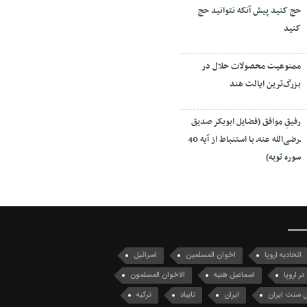
حج کنيد پيش آنکه نتوانيد حج
کنيد
ممنوعیت محصولات حلال در
بزرگ‌ترین ایالت هند
رفیقِ موافق (فضایل ابوبکر صدیق
ـ‌رضی‌الله عنه‌ـ با استنباط از آیه 40
سوره توبه)
اتحادیه اروپا
اخوان المسلمین
اسرائیل
در اروپا
اسماعیل هنیه
الاخوان المسلمون
 سنت ایران
ایران
تایباد
ترکیه