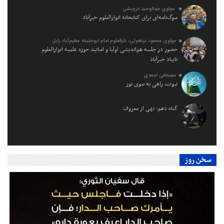
مولوی عبدالوحید درویشی
سوگ‌نامه‌ای برای کتابخانه انوارالعلوم خیرآباد
مولوی محمود براهوئی، دارالعلوم امام ابوحنیفه عظیم‌آباد زابل
حضور در جلسه هم‌اندیشی اولیا و اساتید حوزه علمیه انوارالعلوم
تایباد خیرآباد
مصطفی احمدی
نبوت، راهی به سوی نور
گناه دهم: نهی از معروف
سخن روز