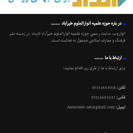
در باره حوزه علمیه انوارالعلوم خیراباد
انواروب، سایت رسمی حوزه علمیه انوارالعلوم خیرآبادِ تایباد در زمینه نشر
فرهنگ و معارف اسلامی مشغول به فعالیت است.
ارتباط با ما
برای ارتباط با ما از طرق زیر اقدام نمایید:
تلفن:
05154663016
فکس:
05154663437
ایمیل:
Anvarweb.net@gmail.com