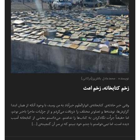
نویسنده : محمدعادل بالش‌زر(درکانی)
زخم کتابخانه، زخم امت
وقتی خبر حادثه‌ی کتابخانه‌ی انوارالعلوم خیرآباد به من رسید، با وجود آنکه از همان ابتدا
گزارش‌ها، نوشته‌ها و تصاویر مختلف را دریافت می‌کردم و از جزئیات ماجرا باخبر بودم،
اما حقیقتاً جرأت نگاه‌کردن به کتاب‌ها را نداشتم. می‌دانستم بخشی از کتابخانه آسیب
دیده است، اما نمی‌خواستم با چشم خود ببینم که بر سر آن گنجینه‌ی […]