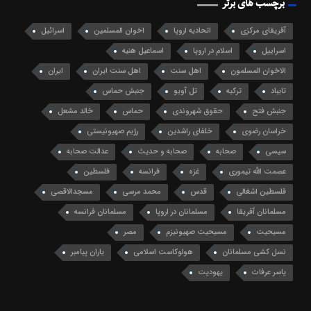
برچسب های برتر
آفریقای مرکزی
اتحادیه اروپا
اخوان المسلمین
اسرائیل
اسراییل
اسلام در اروپا
اسماعیل هنیه
الاخوان المسلمون
اهل سنت
اهل سنت ایران
ایران
تایباد
ترکیه
تل آویو
جنبش حماس
جنبش فتح
حقوق شهروندی
حماس
خالد مشعل
خراسان رضوی
خلفای راشدین
رژیم صهیونیستی
سیسی
صحابه
صحابه و حدیث
عدالت صحابه
عصمت الله تیموری
غزه
فرانسه
فلسطین
فلسطین اشغالی
قدس
محمد مرسی
مسجدالاقصی
مسلمانان آفریقا
مسلمانان در اروپا
مسلمانان فرانسه
مسیحیت
مسیحیت صهیونیزم
مصر
نسل کشی مسلمانان
هولوکاست اسلامی
یاران پیامبر
یاسر عرفات
یهودیت