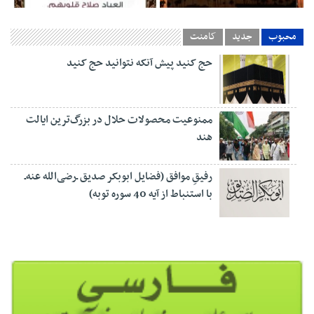
محبوب
جدید
کامنت
حج کنيد پيش آنکه نتوانيد حج کنيد
ممنوعیت محصولات حلال در بزرگ‌ترین ایالت
هند
رفیقِ موافق (فضایل ابوبکر صدیق ـ‌رضی‌الله عنه‌ـ
با استنباط از آیه 40 سوره توبه)